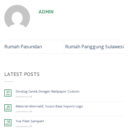
ADMIN
Rumah Pasundan
Rumah Panggung Sulawesi
LATEST POSTS
Dinding Cantik Dengan Wallpaper Custom
01
Apr
on
Comments Off
Dinding
Cantik
Material Alternatif, Susun Bata Seperti Lego
25
Dengan
Mar
Wallpaper
on
Comments Off
Custom
Material
Alternatif,
Yuk Pilah Sampah!
18
Susun
Mar
Bata
on
Comments Off