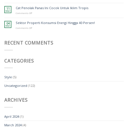
Seperti
Yuk
Lego
Pilah
Cat Penolak Panas Ini Cocok Untuk Iklim Tropis
11
Sampah!
Mar
on
Comments Off
Cat
Penolak
Sektor Properti Konsumsi Energi Hingga 40 Persen!
04
Panas
Mar
Ini
on
Comments Off
Cocok
Sektor
Untuk
Properti
Iklim
Konsumsi
Tropis
RECENT COMMENTS
Energi
Hingga
40
Persen!
CATEGORIES
Style
(5)
Uncategorized
(122)
ARCHIVES
April 2024
(1)
March 2024
(4)