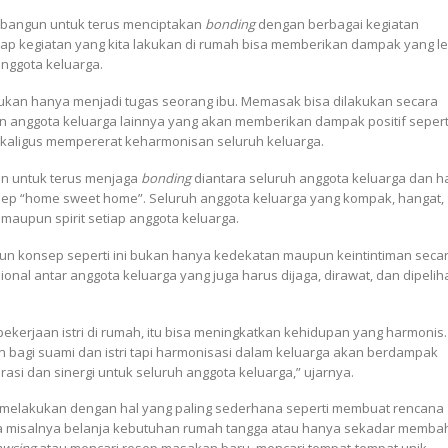
ibangun untuk terus menciptakan
bonding
dengan berbagai kegiatan
iap kegiatan yang kita lakukan di rumah bisa memberikan dampak yang le
anggota keluarga.
ukan hanya menjadi tugas seorang ibu. Memasak bisa dilakukan secara
pun anggota keluarga lainnya yang akan memberikan dampak positif sepert
ekaligus mempererat keharmonisan seluruh keluarga.
an untuk terus menjaga
bonding
diantara seluruh anggota keluarga dan h
sep “home sweet home”. Seluruh anggota keluarga yang kompak, hangat,
aupun spirit setiap anggota keluarga.
un konsep seperti ini bukan hanya kedekatan maupun keintintiman seca
al antar anggota keluarga yang juga harus dijaga, dirawat, dan dipelih
kerjaan istri di rumah, itu bisa meningkatkan kehidupan yang harmonis.
n bagi suami dan istri tapi harmonisasi dalam keluarga akan berdampak
asi dan sinergi untuk seluruh anggota keluarga,” ujarnya.
 melakukan dengan hal yang paling sederhana seperti membuat rencana
ma misalnya belanja kebutuhan rumah tangga atau hanya sekadar memba