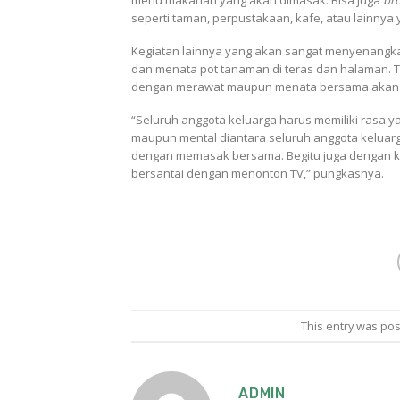
menu makanan yang akan dimasak. Bisa juga
br
seperti taman, perpustakaan, kafe, atau lainnya 
Kegiatan lainnya yang akan sangat menyenangk
dan menata pot tanaman di teras dan halaman. Ta
dengan merawat maupun menata bersama akan m
“Seluruh anggota keluarga harus memiliki rasa y
maupun mental diantara seluruh anggota keluarg
dengan memasak bersama. Begitu juga dengan ke
bersantai dengan menonton TV,” pungkasnya.
This entry was po
ADMIN