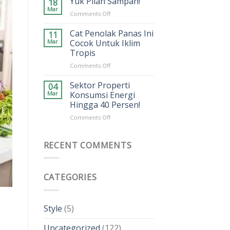
Yuk Pilah Sampah!
18
Susun
Mar
on
Comments Off
Bata
Yuk
Seperti
Pilah
Cat Penolak Panas Ini
11
Lego
Sampah!
Mar
Cocok Untuk Iklim
Tropis
on
Comments Off
Cat
Penolak
Sektor Properti
04
Panas
Mar
Konsumsi Energi
Ini
Hingga 40 Persen!
Cocok
on
Comments Off
Untuk
Sektor
Iklim
Properti
Tropis
Konsumsi
RECENT COMMENTS
Energi
Hingga
40
CATEGORIES
Persen!
Style
(5)
Uncategorized
(122)