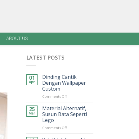
ABOUT US
LATEST POSTS
Dinding Cantik
01
Apr
Dengan Wallpaper
Custom
on
Comments Off
Dinding
Cantik
Material Alternatif,
25
Dengan
Mar
Susun Bata Seperti
Wallpaper
Lego
Custom
on
Comments Off
Material
Alternatif,