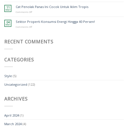
Yuk
Lego
Pilah
Cat Penolak Panas Ini Cocok Untuk Iklim Tropis
11
Sampah!
Mar
on
Comments Off
Cat
Penolak
Sektor Properti Konsumsi Energi Hingga 40 Persen!
04
Panas
Mar
Ini
on
Comments Off
Cocok
Sektor
Untuk
Properti
Iklim
Konsumsi
Tropis
RECENT COMMENTS
Energi
Hingga
40
Persen!
CATEGORIES
Style
(5)
Uncategorized
(122)
ARCHIVES
April 2024
(1)
March 2024
(4)