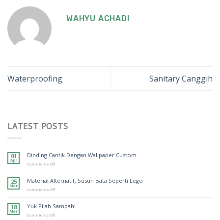
WAHYU ACHADI
Waterproofing
Sanitary Canggih
LATEST POSTS
Dinding Cantik Dengan Wallpaper Custom
01
Apr
on
Comments Off
Dinding
Cantik
Material Alternatif, Susun Bata Seperti Lego
25
Dengan
Mar
Wallpaper
on
Comments Off
Custom
Material
Alternatif,
Yuk Pilah Sampah!
18
Susun
Mar
Bata
on
Comments Off
Seperti