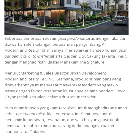
Beberapa penerapan desain
post pandemic
terus mengemuka dan
ditawarkan oleh kalangan perusahaan pengembang. PT
Modernland Realty Tbk misalnya, menawarkan konsep hunian
post
pandemic
itu di
township
Jakarta Garden City, Cakung, Jakarta Timur,
dengan menghadirkan Klaster Mahakam The Signature.
Menurut Marketing & Sales Director Urban Development
Modernland Realty Kelvin O. Lesmana, produk hunian baru yang
ditawarkannnya ini menyasar masyarakat modern yang makin
aware
dengan faktor kesehatan khususnya selama pandemi Covid-
19 yang telah kita jalani selama dua tahun terakhir.
“Ada enam konsop yang kami terapkan untuk menghadirkan rumah
sehat
post pandemic
di klaster terbaru ini. Semuanya untuk
menjamin kebersihan, kesehatan, dan satu hal yang pasti tidak
membuat rumah kita menjadi sarang berkembangnya bakteri
maupun virus,” ujarnya.