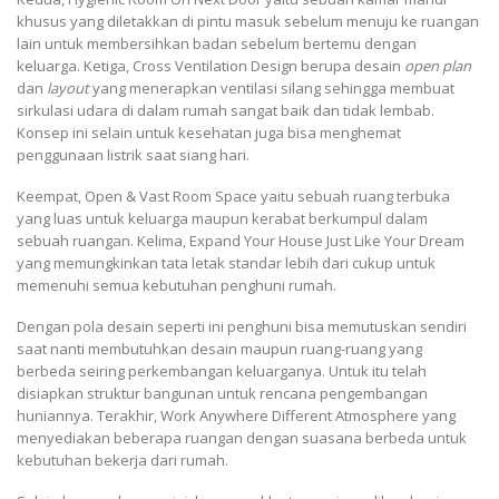
khusus yang diletakkan di pintu masuk sebelum menuju ke ruangan
lain untuk membersihkan badan sebelum bertemu dengan
keluarga. Ketiga, Cross Ventilation Design berupa desain
open plan
dan
layout
yang menerapkan ventilasi silang sehingga membuat
sirkulasi udara di dalam rumah sangat baik dan tidak lembab.
Konsep ini selain untuk kesehatan juga bisa menghemat
penggunaan listrik saat siang hari.
Keempat, Open & Vast Room Space yaitu sebuah ruang terbuka
yang luas untuk keluarga maupun kerabat berkumpul dalam
sebuah ruangan. Kelima, Expand Your House Just Like Your Dream
yang memungkinkan tata letak standar lebih dari cukup untuk
memenuhi semua kebutuhan penghuni rumah.
Dengan pola desain seperti ini penghuni bisa memutuskan sendiri
saat nanti membutuhkan desain maupun ruang-ruang yang
berbeda seiring perkembangan keluarganya. Untuk itu telah
disiapkan struktur bangunan untuk rencana pengembangan
huniannya. Terakhir, Work Anywhere Different Atmosphere yang
menyediakan beberapa ruangan dengan suasana berbeda untuk
kebutuhan bekerja dari rumah.