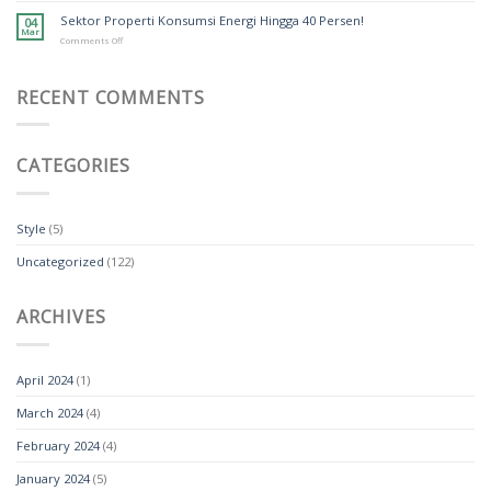
Penolak
Sektor Properti Konsumsi Energi Hingga 40 Persen!
04
Panas
Mar
Ini
on
Comments Off
Cocok
Sektor
Untuk
Properti
Iklim
Konsumsi
Tropis
RECENT COMMENTS
Energi
Hingga
40
Persen!
CATEGORIES
Style
(5)
Uncategorized
(122)
ARCHIVES
April 2024
(1)
March 2024
(4)
February 2024
(4)
January 2024
(5)