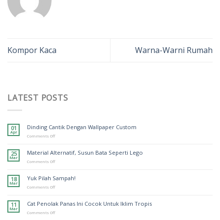
Kompor Kaca
Warna-Warni Rumah
LATEST POSTS
Dinding Cantik Dengan Wallpaper Custom
01
Apr
on
Comments Off
Dinding
Cantik
Material Alternatif, Susun Bata Seperti Lego
25
Dengan
Mar
Wallpaper
on
Comments Off
Custom
Material
Alternatif,
Yuk Pilah Sampah!
18
Susun
Mar
Bata
on
Comments Off
Seperti
Yuk
Lego
Pilah
Cat Penolak Panas Ini Cocok Untuk Iklim Tropis
11
Sampah!
Mar
on
Comments Off
Cat