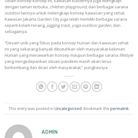
Selain konsep-konsep ini, kawasan klasternya juga dilengkapi
dengan taman terbuka,
children playground
, dan berbagai sarana
outdoor
lainnya untuk melengkapi konsep kawasan yang sehat.
Kawasan Jakarta Garden City juga telah memiliki berbagai sarana
seperti kolam renang,
jogging track
,
yoga-outdoor garden
, dan
sebagainya.
“Desain unik yang fokus pada konsep hunian dan kawasan sehat
ini yang sekarang banyak dibutuhkan oleh masyarakat kekinian.
Hunian yang menawarkan konsep maupun berbagai sarana
lifestyle
yang mengedepankan situasi pandemi masih akan terus
berkembang dan dicari oleh masyarakat,” pungkasnya.
This entry was posted in
Uncategorized
. Bookmark the
permalink
.
ADMIN