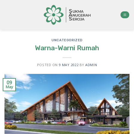
Skip
to
content
UNCATEGORIZED
Warna-Warni Rumah
POSTED ON
9 MAY 2022
BY
ADMIN
09
May