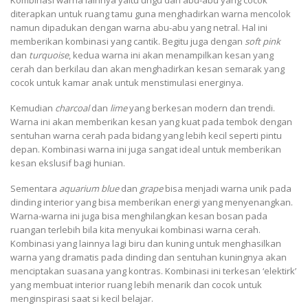
Kombinasi warna lainnya yaitu ungu dan abu-abu yang cocok
diterapkan untuk ruang tamu guna menghadirkan warna mencolok
namun dipadukan dengan warna abu-abu yang netral. Hal ini
memberikan kombinasi yang cantik. Begitu juga dengan
soft pink
dan
turquoise
, kedua warna ini akan menampilkan kesan yang
cerah dan berkilau dan akan menghadirkan kesan semarak yang
cocok untuk kamar anak untuk menstimulasi energinya.
Kemudian
charcoal
dan
lime
yang berkesan modern dan trendi.
Warna ini akan memberikan kesan yang kuat pada tembok dengan
sentuhan warna cerah pada bidang yang lebih kecil seperti pintu
depan. Kombinasi warna ini juga sangat ideal untuk memberikan
kesan ekslusif bagi hunian.
Sementara
aquarium blue
dan
grape
bisa menjadi warna unik pada
dinding interior yang bisa memberikan energi yang menyenangkan.
Warna-warna ini juga bisa menghilangkan kesan bosan pada
ruangan terlebih bila kita menyukai kombinasi warna cerah.
Kombinasi yang lainnya lagi biru dan kuning untuk menghasilkan
warna yang dramatis pada dinding dan sentuhan kuningnya akan
menciptakan suasana yang kontras. Kombinasi ini terkesan ‘elektirk’
yang membuat interior ruang lebih menarik dan cocok untuk
menginspirasi saat si kecil belajar.