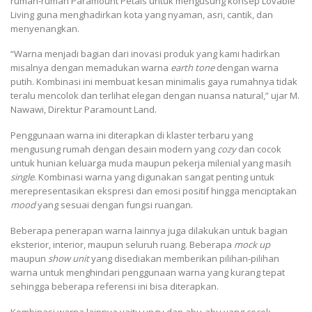
rumah-rumah Paramount Petals untuk mengusung konsep Lovable
Living guna menghadirkan kota yang nyaman, asri, cantik, dan
menyenangkan.
“Warna menjadi bagian dari inovasi produk yang kami hadirkan
misalnya dengan memadukan warna
earth tone
dengan warna
putih. Kombinasi ini membuat kesan minimalis gaya rumahnya tidak
teralu mencolok dan terlihat elegan dengan nuansa natural,” ujar M.
Nawawi, Direktur Paramount Land.
Penggunaan warna ini diterapkan di klaster terbaru yang
mengusung rumah dengan desain modern yang
cozy
dan cocok
untuk hunian keluarga muda maupun pekerja milenial yang masih
single
. Kombinasi warna yang digunakan sangat penting untuk
merepresentasikan ekspresi dan emosi positif hingga menciptakan
mood
yang sesuai dengan fungsi ruangan.
Beberapa penerapan warna lainnya juga dilakukan untuk bagian
eksterior, interior, maupun seluruh ruang. Beberapa
mock up
maupun
show unit
yang disediakan memberikan pilihan-pilihan
warna untuk menghindari penggunaan warna yang kurang tepat
sehingga beberapa referensi ini bisa diterapkan.