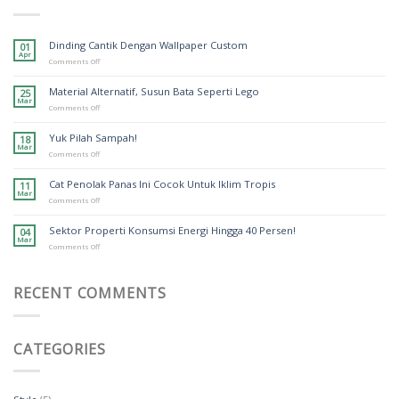
Dinding Cantik Dengan Wallpaper Custom
01
Apr
on
Comments Off
Dinding
Cantik
Material Alternatif, Susun Bata Seperti Lego
25
Dengan
Mar
Wallpaper
on
Comments Off
Custom
Material
Alternatif,
Yuk Pilah Sampah!
18
Susun
Mar
Bata
on
Comments Off
Seperti
Yuk
Lego
Pilah
Cat Penolak Panas Ini Cocok Untuk Iklim Tropis
11
Sampah!
Mar
on
Comments Off
Cat
Penolak
Sektor Properti Konsumsi Energi Hingga 40 Persen!
04
Panas
Mar
Ini
on
Comments Off
Cocok
Sektor
Untuk
Properti
Iklim
Konsumsi
Tropis
RECENT COMMENTS
Energi
Hingga
40
Persen!
CATEGORIES